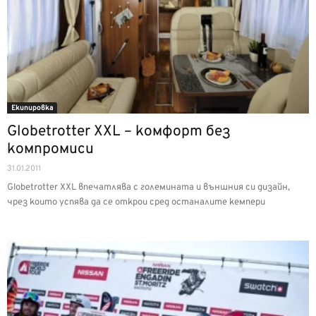
Екипировка
Globetrotter XXL – комфорт без
компромиси
31.01.2011
Globetrotter XXL впечатлява с големината и външния си дизайн,
чрез които успява да се открои сред останалите кемпери