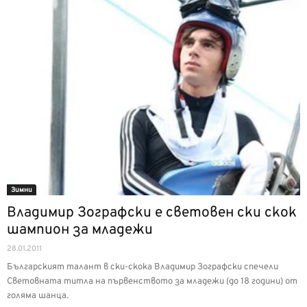
Зимни
Владимир Зографски е световен ски скок
шампион за младежи
28.01.2011
Българският талант в ски-скока Владимир Зографски спечели
Световната титла на първенството за младежи (до 18 години) от
голяма шанца.