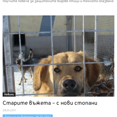
Научите повече за защитените видове птици и тяхното опазване
Новини
Старите въжета – с нови стопани
28.01.2011
Дата на събитието: 28.02.2011