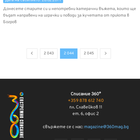
Донесете старите си и непотребни катерачни въжета, които ще
бъдат направени на играчки и поводи за кучетата от приюта в
Богров
2 043
2 044
2 045
Списание 360°
+359 878 612 740
пл. Славейков 11
ет. 6, офис 2
свържете се с нас:
magazine@360mag.bg