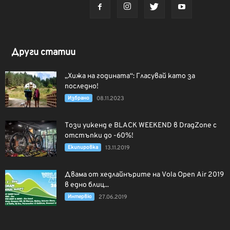
Други статии
„Хижа на годината“: Гласувай като за
последно!
Избрано
08.11.2023
Този уикенд е BLACK WEEKEND в DragZone с
отстъпки до -60%!
Екипировка
13.11.2019
Двама от хедлайнърите на Vola Open Air 2019
в едно блиц...
Интервю
27.06.2019